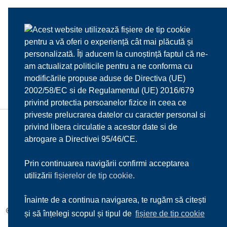
Acest website utilizează fișiere de tip cookie
pentru a vă oferi o experiență cât mai plăcută și
personalizată. Îți aducem la cunoștință faptul că ne-
am actualizat politicile pentru a ne conforma cu
modificările propuse aduse de Directiva (UE)
2002/58/EC si de Regulamentul (UE) 2016/679
privind protectia persoanelor fizice in ceea ce
priveste prelucrarea datelor cu caracter personal si
privind libera circulatie a acestor date si de
HOME
DESPRE NOI
MENIU
MEDIA
abrogare a Directivei 95/46/CE.
REZERVARI
CONTACT
Prin continuarea navigării confirmi acceptarea
utilizării
fișierelor de tip cookie
.
Înainte de a continua navigarea, te rugăm să citești
© 2017
Il Mulino d'Oro s.r.l.
| Toate drepturile rezervate |
Sitemap
și să înțelegi scopul și tipul de
fișiere de tip cookie