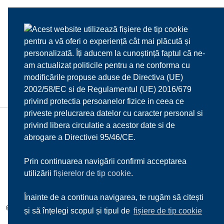
Acest website utilizează fișiere de tip cookie
pentru a vă oferi o experiență cât mai plăcută și
personalizată. Îți aducem la cunoștință faptul că ne-
am actualizat politicile pentru a ne conforma cu
modificările propuse aduse de Directiva (UE)
2002/58/EC si de Regulamentul (UE) 2016/679
privind protectia persoanelor fizice in ceea ce
priveste prelucrarea datelor cu caracter personal si
privind libera circulatie a acestor date si de
HOME
DESPRE NOI
MENIU
MEDIA
abrogare a Directivei 95/46/CE.
REZERVARI
CONTACT
Prin continuarea navigării confirmi acceptarea
utilizării
fișierelor de tip cookie
.
Înainte de a continua navigarea, te rugăm să citești
© 2017
Il Mulino d'Oro s.r.l.
| Toate drepturile rezervate |
Sitemap
și să înțelegi scopul și tipul de
fișiere de tip cookie