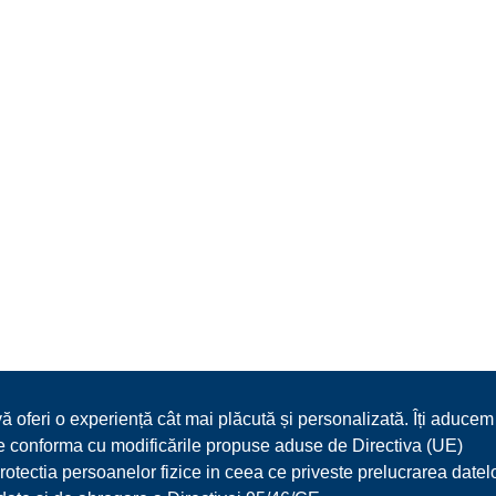
vă oferi o experiență cât mai plăcută și personalizată. Îți aducem
 ne conforma cu modificările propuse aduse de Directiva (UE)
ectia persoanelor fizice in ceea ce priveste prelucrarea datel
DESPRE NOI
MENIU
MEDIA
REZERVARI