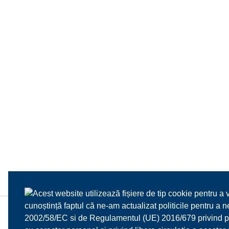
Acest website utilizează fișiere de tip cookie pentru a 
cunoștință faptul că ne-am actualizat politicile pentru a
2002/58/EC si de Regulamentul (UE) 2016/679 privind prot
HOME