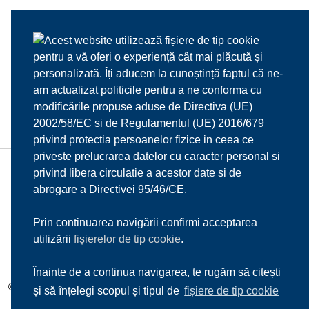
Acest website utilizează fișiere de tip cookie
pentru a vă oferi o experiență cât mai plăcută și
personalizată. Îți aducem la cunoștință faptul că ne-
am actualizat politicile pentru a ne conforma cu
modificările propuse aduse de Directiva (UE)
2002/58/EC si de Regulamentul (UE) 2016/679
privind protectia persoanelor fizice in ceea ce
priveste prelucrarea datelor cu caracter personal si
privind libera circulatie a acestor date si de
HOME
DESPRE NOI
MENIU
MEDIA
abrogare a Directivei 95/46/CE.
REZERVARI
CONTACT
Prin continuarea navigării confirmi acceptarea
utilizării
fișierelor de tip cookie
.
Înainte de a continua navigarea, te rugăm să citești
© 2017
Il Mulino d'Oro s.r.l.
| Toate drepturile rezervate |
Sitemap
și să înțelegi scopul și tipul de
fișiere de tip cookie