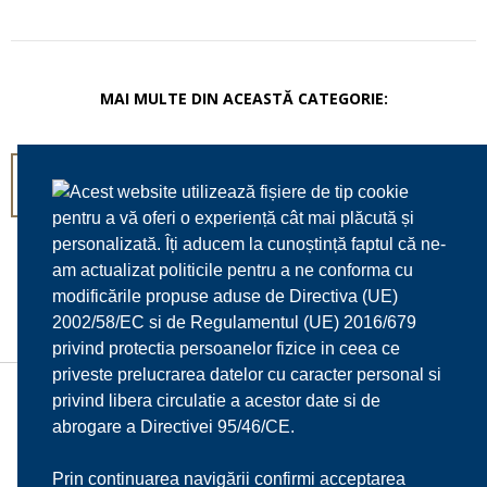
MAI MULTE DIN ACEASTĂ CATEGORIE:
MIX FRUCTE DE MARE »
Acest website utilizează fișiere de tip cookie
pentru a vă oferi o experiență cât mai plăcută și
personalizată. Îți aducem la cunoștință faptul că ne-
am actualizat politicile pentru a ne conforma cu
modificările propuse aduse de Directiva (UE)
2002/58/EC si de Regulamentul (UE) 2016/679
privind protectia persoanelor fizice in ceea ce
priveste prelucrarea datelor cu caracter personal si
privind libera circulatie a acestor date si de
HOME
DESPRE NOI
MENIU
MEDIA
abrogare a Directivei 95/46/CE.
REZERVARI
CONTACT
Prin continuarea navigării confirmi acceptarea