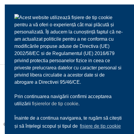
Acest website utilizează fișiere de tip cookie
pentru a vă oferi o experiență cât mai plăcută și
personalizată. Îți aducem la cunoștință faptul că ne-
am actualizat politicile pentru a ne conforma cu
modificările propuse aduse de Directiva (UE)
2002/58/EC si de Regulamentul (UE) 2016/679
privind protectia persoanelor fizice in ceea ce
priveste prelucrarea datelor cu caracter personal si
privind libera circulatie a acestor date si de
HOME
DESPRE NOI
MENIU
MEDIA
abrogare a Directivei 95/46/CE.
REZERVARI
CONTACT
Prin continuarea navigării confirmi acceptarea
utilizării
fișierelor de tip cookie
.
Înainte de a continua navigarea, te rugăm să citești
© 2017
Il Mulino d'Oro s.r.l.
| Toate drepturile rezervate |
Sitemap
și să înțelegi scopul și tipul de
fișiere de tip cookie