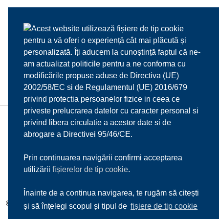
Acest website utilizează fișiere de tip cookie
pentru a vă oferi o experiență cât mai plăcută și
personalizată. Îți aducem la cunoștință faptul că ne-
am actualizat politicile pentru a ne conforma cu
modificările propuse aduse de Directiva (UE)
2002/58/EC si de Regulamentul (UE) 2016/679
privind protectia persoanelor fizice in ceea ce
priveste prelucrarea datelor cu caracter personal si
privind libera circulatie a acestor date si de
HOME
DESPRE NOI
MENIU
MEDIA
abrogare a Directivei 95/46/CE.
REZERVARI
CONTACT
Prin continuarea navigării confirmi acceptarea
utilizării
fișierelor de tip cookie
.
Înainte de a continua navigarea, te rugăm să citești
© 2017
Il Mulino d'Oro s.r.l.
| Toate drepturile rezervate |
Sitemap
și să înțelegi scopul și tipul de
fișiere de tip cookie