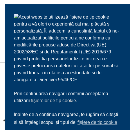
Acest website utilizează fișiere de tip cookie
pentru a vă oferi o experiență cât mai plăcută și
personalizată. Îți aducem la cunoștință faptul că ne-
am actualizat politicile pentru a ne conforma cu
modificările propuse aduse de Directiva (UE)
2002/58/EC si de Regulamentul (UE) 2016/679
privind protectia persoanelor fizice in ceea ce
priveste prelucrarea datelor cu caracter personal si
privind libera circulatie a acestor date si de
HOME
DESPRE NOI
MENIU
MEDIA
abrogare a Directivei 95/46/CE.
REZERVARI
CONTACT
Prin continuarea navigării confirmi acceptarea
utilizării
fișierelor de tip cookie
.
Înainte de a continua navigarea, te rugăm să citești
© 2017
Il Mulino d'Oro s.r.l.
| Toate drepturile rezervate |
Sitemap
și să înțelegi scopul și tipul de
fișiere de tip cookie