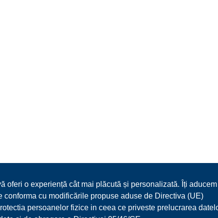
vă oferi o experiență cât mai plăcută și personalizată. Îți aducem
 ne conforma cu modificările propuse aduse de Directiva (UE)
ectia persoanelor fizice in ceea ce priveste prelucrarea datel
DESPRE NOI
MENIU
MEDIA
REZERVARI