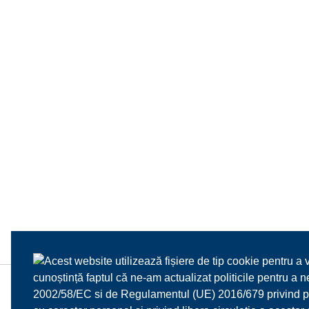
Acest website utilizează fișiere de tip cookie pentru a 
cunoștință faptul că ne-am actualizat politicile pentru a
2002/58/EC si de Regulamentul (UE) 2016/679 privind prot
HOME